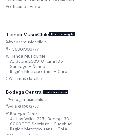
Políticas de Envío
Tienda MusicChile
Punto de recogida
web@musicchile.cl
+56961903777
Tienda MusicChile
Av Sucre 2589, Oficina 105
Santiago - Ñuñoa
Región Metropolitana - Chile
Ver más detalles
Bodega Central
Punto de recogida
web@musicchile.cl
+56961903777
Bodega Central
Av. Los Valles 225 , Bodega 30
9060000 Santiago - Pudahuel
Región Metropolitana - Chile