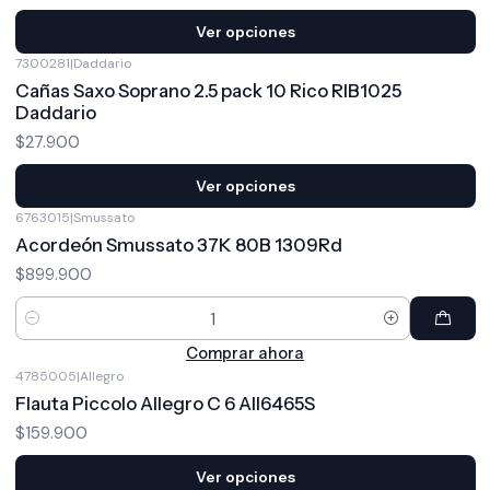
Ver opciones
7300281
|
Daddario
Cañas Saxo Soprano 2.5 pack 10 Rico RIB1025
Daddario
$27.900
Ver opciones
6763015
|
Smussato
Acordeón Smussato 37K 80B 1309Rd
$899.900
Cantidad
Comprar ahora
4785005
|
Allegro
Flauta Piccolo Allegro C 6 All6465S
$159.900
Ver opciones