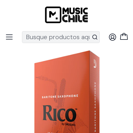
Recuerda que ahora nos puedes encontrar en el MUT
Inicio
Vientos
Accesorios Vientos
Cañas Saxo
Cañas Saxo Baritono 2.0 pack 10 Royal RLA1020 Daddario