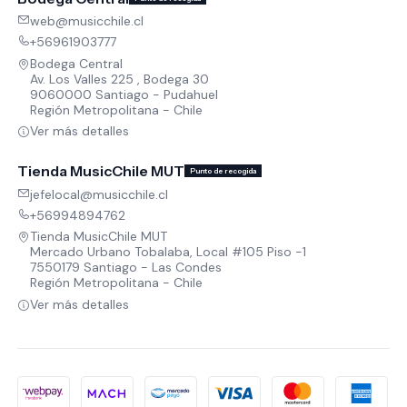
web@musicchile.cl
+56961903777
Bodega Central
Av. Los Valles 225 , Bodega 30
9060000 Santiago - Pudahuel
Región Metropolitana - Chile
Ver más detalles
Tienda MusicChile MUT
Punto de recogida
jefelocal@musicchile.cl
+56994894762
Tienda MusicChile MUT
Mercado Urbano Tobalaba, Local #105 Piso -1
7550179 Santiago - Las Condes
Región Metropolitana - Chile
Ver más detalles