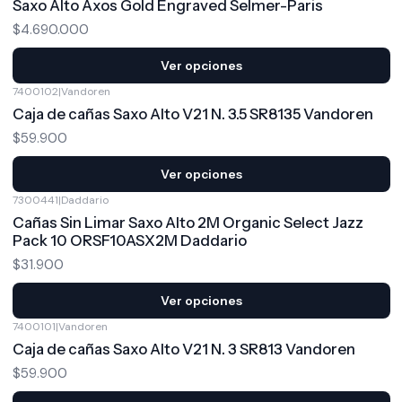
Saxo Alto Axos Gold Engraved Selmer-Paris
$4.690.000
Ver opciones
7400102
|
Vandoren
Caja de cañas Saxo Alto V21 N. 3.5 SR8135 Vandoren
$59.900
Ver opciones
7300441
|
Daddario
Cañas Sin Limar Saxo Alto 2M Organic Select Jazz
Pack 10 ORSF10ASX2M Daddario
$31.900
Ver opciones
7400101
|
Vandoren
Caja de cañas Saxo Alto V21 N. 3 SR813 Vandoren
$59.900