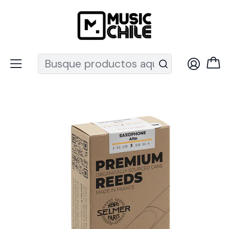
Recuerda que ahora nos puedes encontrar en el MUT
Inicio
Vientos
Accesorios Vientos
Cañas Clarinete
Caña Saxo Alto Premium Redds 2.5 x 10 Selmer-Paris