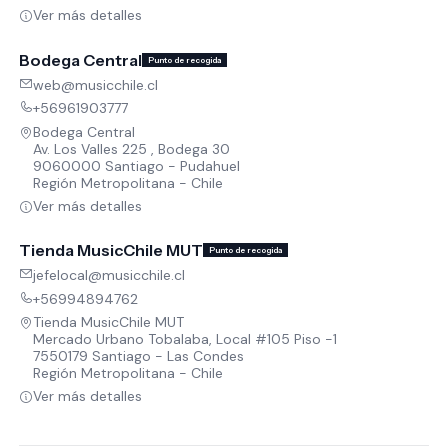
Ver más detalles
Bodega Central
Punto de recogida
web@musicchile.cl
+56961903777
Bodega Central
Av. Los Valles 225 , Bodega 30
9060000 Santiago - Pudahuel
Región Metropolitana - Chile
Ver más detalles
Tienda MusicChile MUT
Punto de recogida
jefelocal@musicchile.cl
+56994894762
Tienda MusicChile MUT
Mercado Urbano Tobalaba, Local #105 Piso -1
7550179 Santiago - Las Condes
Región Metropolitana - Chile
Ver más detalles