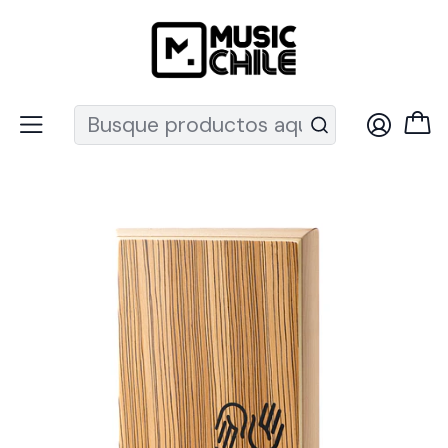
Recuerda que ahora nos puedes encontrar en el MUT
Inicio
Percusión
Cajones
Cajón Travel Tumbao Tp50