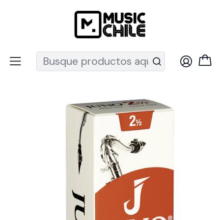
Recuerda que ahora nos puedes encontrar en el MUT
Inicio
Vientos
Accesorios Vientos
Cañas Saxo
Cajas de cañas Saxo Tenor JUNO Nº2.5 JSR7125 Vandoren