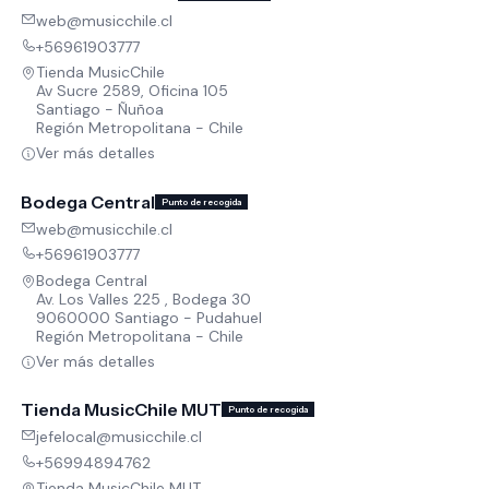
web@musicchile.cl
+56961903777
Tienda MusicChile
Av Sucre 2589, Oficina 105
Santiago - Ñuñoa
Región Metropolitana - Chile
Ver más detalles
Bodega Central
Punto de recogida
web@musicchile.cl
+56961903777
Bodega Central
Av. Los Valles 225 , Bodega 30
9060000 Santiago - Pudahuel
Región Metropolitana - Chile
Ver más detalles
Tienda MusicChile MUT
Punto de recogida
jefelocal@musicchile.cl
+56994894762
Tienda MusicChile MUT