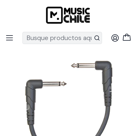
Recuerda que ahora nos puedes encontrar en el MUT
Inicio
Cables
Cables Patch
Cable Patch 15cm Pack 3 PW-CGTP-305 Planet Wave Daddario