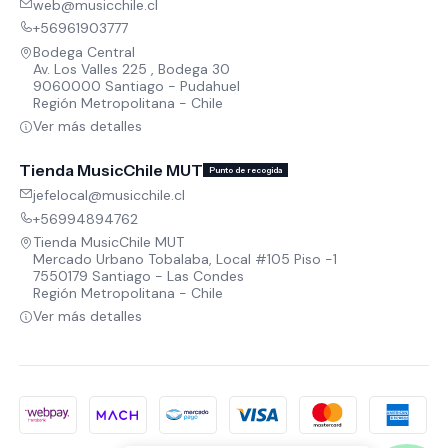
web@musicchile.cl
+56961903777
Bodega Central
Av. Los Valles 225 , Bodega 30
9060000 Santiago - Pudahuel
Región Metropolitana - Chile
Ver más detalles
Tienda MusicChile MUT
Punto de recogida
jefelocal@musicchile.cl
+56994894762
Tienda MusicChile MUT
Mercado Urbano Tobalaba, Local #105 Piso -1
7550179 Santiago - Las Condes
Región Metropolitana - Chile
Ver más detalles