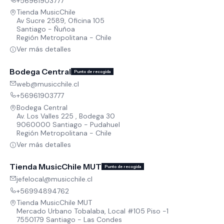
+56961903777
Tienda MusicChile
Av Sucre 2589, Oficina 105
Santiago - Ñuñoa
Región Metropolitana - Chile
Ver más detalles
Bodega Central
Punto de recogida
web@musicchile.cl
+56961903777
Bodega Central
Av. Los Valles 225 , Bodega 30
9060000 Santiago - Pudahuel
Región Metropolitana - Chile
Ver más detalles
Tienda MusicChile MUT
Punto de recogida
jefelocal@musicchile.cl
+56994894762
Tienda MusicChile MUT
Mercado Urbano Tobalaba, Local #105 Piso -1
7550179 Santiago - Las Condes