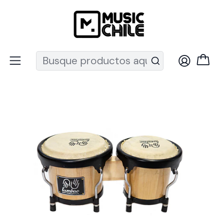
Recuerda que ahora nos puedes encontrar en el MUT
Inicio
Percusión
Bongós
Bongo Kid Tumbao 4''+ 5'' Natural Tp1201