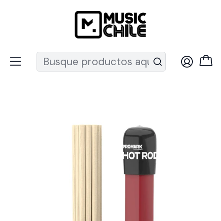
Recuerda que ahora nos puedes encontrar en el MUT
Inicio
Percusión
Baterías
Baquetas
Baquetas Plumilla Hot Rods H-RODS ProMark