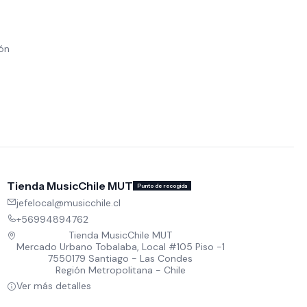
ión
Tienda MusicChile MUT
Punto de recogida
jefelocal@musicchile.cl
+56994894762
Tienda MusicChile MUT
Mercado Urbano Tobalaba, Local #105 Piso -1
7550179 Santiago - Las Condes
Región Metropolitana - Chile
Ver más detalles