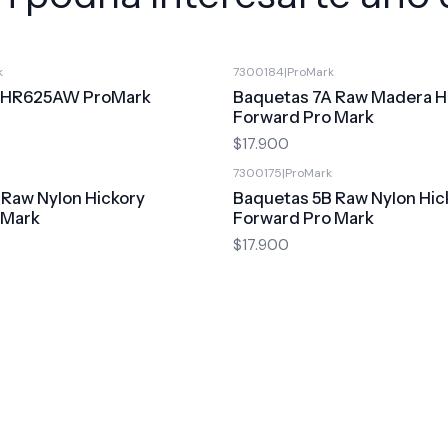
k
7300184
|
ProMark
BHR625AW ProMark
Baquetas 7A Raw Madera H
Forward Pro Mark
$17.900
7300175
|
ProMark
 Raw Nylon Hickory
Baquetas 5B Raw Nylon Hic
 Mark
Forward Pro Mark
$17.900