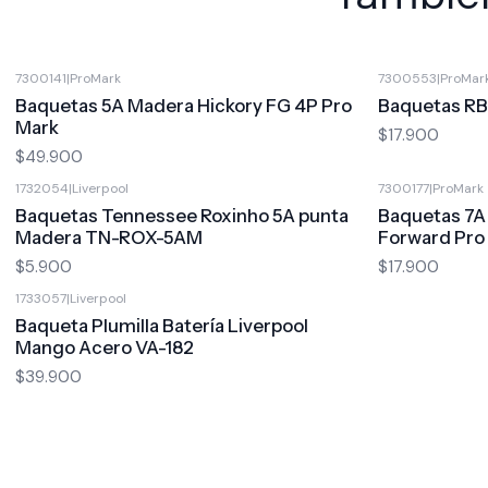
7300141
|
ProMark
7300553
|
ProMar
Baquetas 5A Madera Hickory FG 4P Pro
Baquetas R
Mark
$17.900
$49.900
1732054
|
Liverpool
7300177
|
ProMark
Baquetas Tennessee Roxinho 5A punta
Baquetas 7A
Madera TN-ROX-5AM
Forward Pro
$5.900
$17.900
1733057
|
Liverpool
Baqueta Plumilla Batería Liverpool
Mango Acero VA-182
$39.900