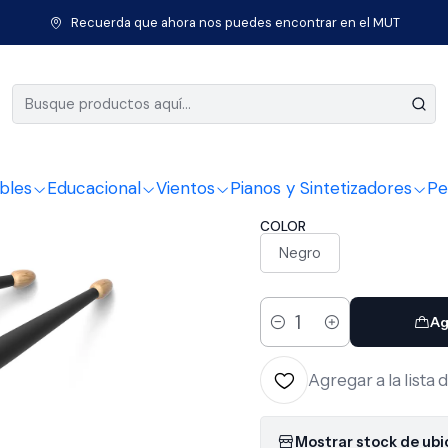
rcusión
Baterías
Baquetas
Baquetas 7A Madera Hickory Reboun
Recuerda que ahora nos puedes encontrar en el MUT
|
Baquetas 
Rebound 
bles
Educacional
Vientos
Pianos y Sintetizadores
Pe
COLOR
Negro
Ag
Cantidad
Agregar a la lista 
Mostrar stock de ub