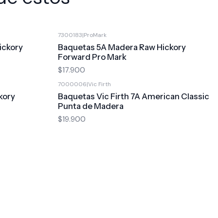
7300183
|
ProMark
ickory
Baquetas 5A Madera Raw Hickory
Forward Pro Mark
$17.900
7000006
|
Vic Firth
kory
Baquetas Vic Firth 7A American Classic
Punta de Madera
$19.900