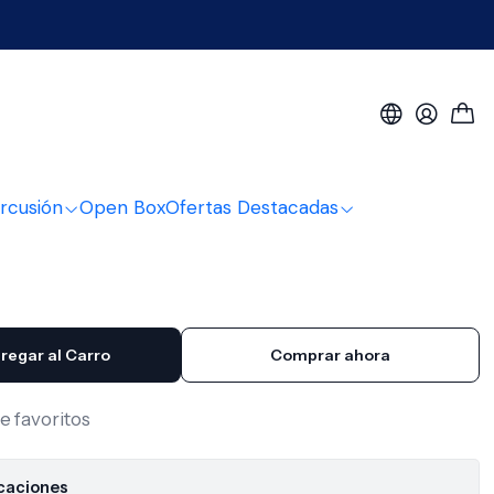
d Pro Mark
7A Madera Hickory
Pro Mark
rcusión
Open Box
Ofertas Destacadas
regar al Carro
Comprar ahora
de favoritos
icaciones