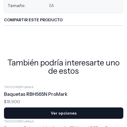
Tamaño:
5A
COMPARTIR ESTE PRODUCTO
También podría interesarte uno
de estos
7300548
|
ProMark
Baquetas RBH565N ProMark
$18.900
Ver opciones
7300508
|
ProMark