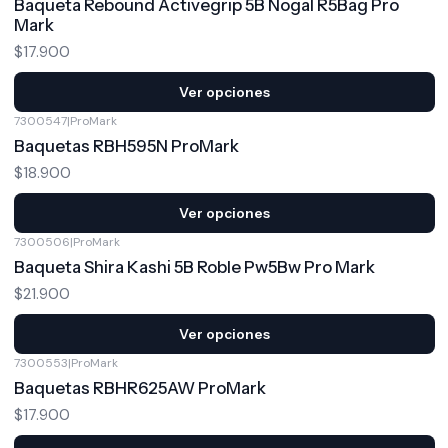
Baqueta Rebound Activegrip 5B Nogal R5Bag Pro
Mark
$17.900
Ver opciones
7300547
|
ProMark
Baquetas RBH595N ProMark
$18.900
Ver opciones
7300506
|
ProMark
Baqueta Shira Kashi 5B Roble Pw5Bw Pro Mark
$21.900
Ver opciones
7300553
|
ProMark
Baquetas RBHR625AW ProMark
$17.900