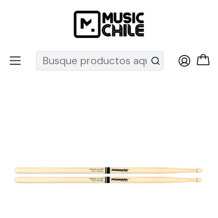
Recuerda que ahora nos puedes encontrar en el MUT
Inicio
Percusión
Baterías
Baquetas
Baqueta Rebound 5A Nogal Rbh565Aw Pro Mark