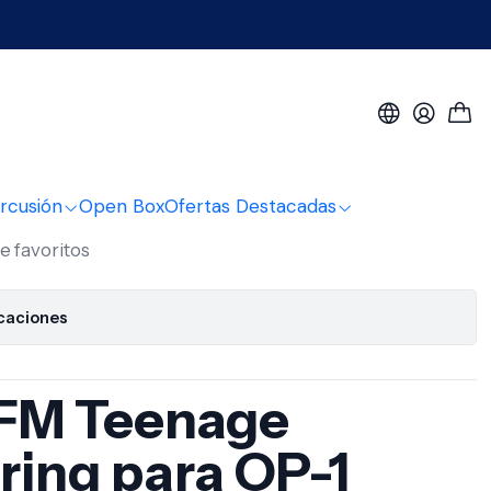
 Teenage Engineering
rcusión
Open Box
Ofertas Destacadas
de favoritos
icaciones
 FM
Teenage
ring
para OP-1