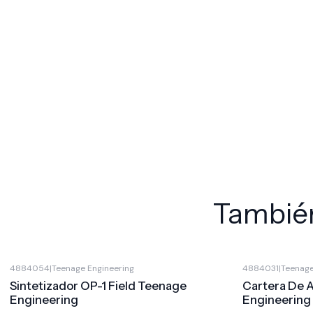
También
4884054
|
Teenage Engineering
4884031
|
Teenage
-15%
OFF
Sintetizador OP-1 Field Teenage
Cartera De 
Engineering
Engineering