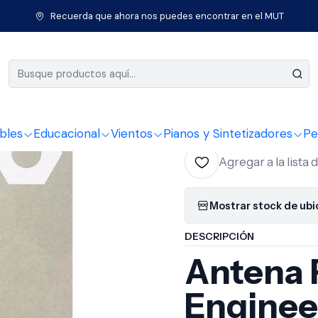
Inicio
Sintetizadores
Antena Fm Teenage Engineering Para Op-1
Recuerda que ahora nos puedes encontrar en el MUT
|
Antena Fm
Para Op-1
bles
Educacional
Vientos
Pianos y Sintetizadores
Pe
Agregar a la lista 
Mostrar stock de ub
DESCRIPCIÓN
Antena
Enginee