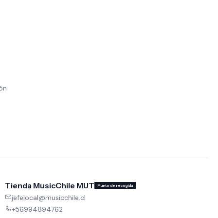
ión
Tienda MusicChile MUT
Punto de recogida
jefelocal@musicchile.cl
+56994894762