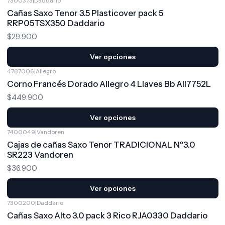
7300373
|
Daddario
Cañas Saxo Tenor 3.5 Plasticover pack 5
RRP05TSX350 Daddario
$29.900
Ver opciones
4787006
|
Allegro
Corno Francés Dorado Allegro 4 Llaves Bb All7752L
$449.900
Ver opciones
7400049
|
Vandoren
Cajas de cañas Saxo Tenor TRADICIONAL Nº3.0
SR223 Vandoren
$36.900
Ver opciones
7300200
|
Daddario
Cañas Saxo Alto 3.0 pack 3 Rico RJA0330 Daddario