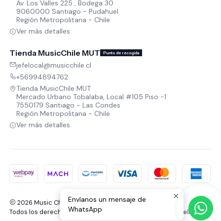
Av. Los Valles 225 , Bodega 30
9060000 Santiago - Pudahuel
Región Metropolitana - Chile
Ver más detalles
Tienda MusicChile MUT
Punto de recogida
jefelocal@musicchile.cl
+56994894762
Tienda MusicChile MUT
Mercado Urbano Tobalaba, Local #105 Piso -1
7550179 Santiago - Las Condes
Región Metropolitana - Chile
Ver más detalles
Envíanos un mensaje de
2026 Music Chile.
WhatsApp
Todos los derechos reservados.
Desarrollado por Jumpseller
.