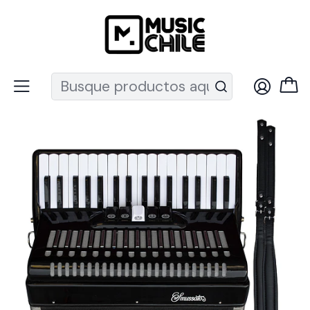
Recuerda que ahora nos puedes encontrar en el MUT
Inicio
Vientos
Acordeones
Acordeón Smussato 34K 72B 2353Bk