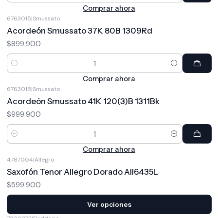
Comprar ahora
6763015
|
Smussato
Acordeón Smussato 37K 80B 1309Rd
$899.900
Cantidad
Comprar ahora
6763018
|
Smussato
Acordeón Smussato 41K 120(3)B 1311Bk
$999.900
Cantidad
Comprar ahora
4787004
|
Allegro
Saxofón Tenor Allegro Dorado All6435L
$599.900
Ver opciones