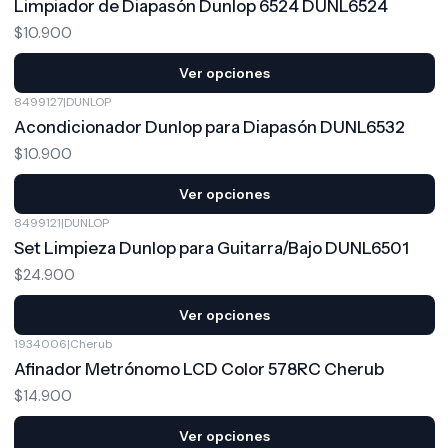
Limpiador de Diapasón Dunlop 6524 DUNL6524
$10.900
Ver opciones
8499127
|
DUNLOP
Acondicionador Dunlop para Diapasón DUNL6532
$10.900
Ver opciones
8499121
|
DUNLOP
Set Limpieza Dunlop para Guitarra/Bajo DUNL6501
$24.900
Ver opciones
1934006
|
Cherub
Afinador Metrónomo LCD Color 578RC Cherub
$14.900
Ver opciones