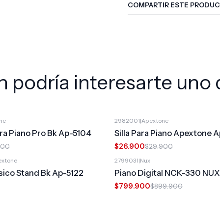
COMPARTIR ESTE PRODU
 podría interesarte uno 
ne
2982001
|
Apextone
-10%
OFF
Para Piano Pro Bk Ap-5104
Silla Para Piano Apextone 
$26.900
900
$29.900
extone
2799031
|
Nux
-11%
OFF
usico Stand Bk Ap-5122
Piano Digital NCK-330 NUX
$799.900
$899.900