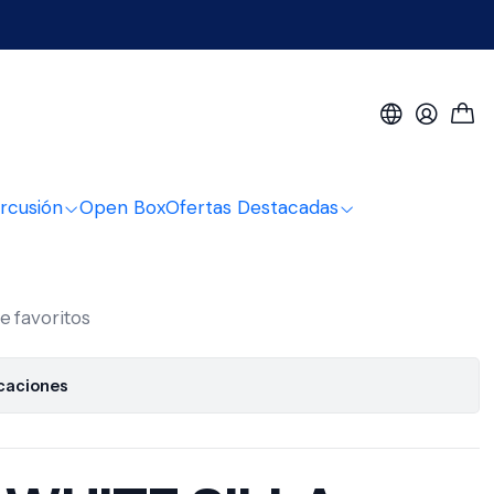
Ap-5101
a Para Piano Ap-5101
rcusión
Open Box
Ofertas Destacadas
de favoritos
icaciones