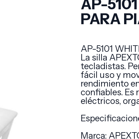
AP-5101
PARA P
AP-5101 WHIT
La silla APEXT
tecladistas. Pe
fácil uso y mov
rendimiento en
confiables. Es
eléctricos, or
Especificacion
Marca: APEX