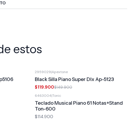
CTO
de estos
2959029
|
Apextone
-20%
OFF
Ap5106
Black Silla Piano Super Dlx Ap-5123
$119.900
$149.900
6463004
|
Tonic
Teclado Musical Piano 61 Notas+Stand
Ton-600
$114.900