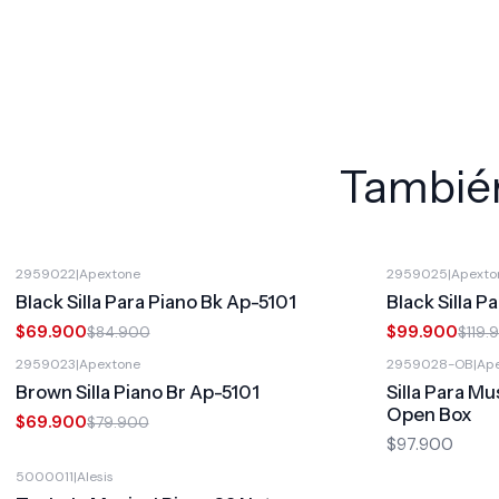
También
2959022
|
Apextone
2959025
|
Apexto
-18%
OFF
-17%
OFF
Black Silla Para Piano Bk Ap-5101
Black Silla 
$69.900
$99.900
$84.900
$119.
2959023
|
Apextone
2959028-OB
|
Ap
-13%
OFF
Brown Silla Piano Br Ap-5101
Silla Para M
Open Box
$69.900
$79.900
$97.900
5000011
|
Alesis
-19%
OFF