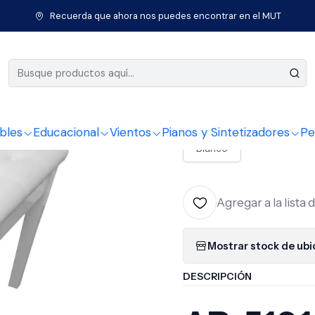
Pianos y Sintetizadores
Sillas para Piano
White Silla Para Piano 
Recuerda que ahora nos puedes encontrar en el MUT
|
White Sill
COLOR
bles
Educacional
Vientos
Pianos y Sintetizadores
Pe
Blanco
Agregar a la lista 
Mostrar stock de ub
DESCRIPCIÓN