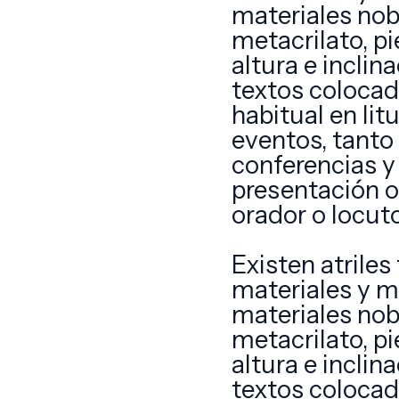
materiales nob
metacrilato, pi
altura e inclin
textos colocad
habitual en lit
eventos, tanto 
conferencias y
presentación o 
orador o locuto
Existen atrile
materiales y m
materiales nob
metacrilato, pi
altura e inclin
textos colocad