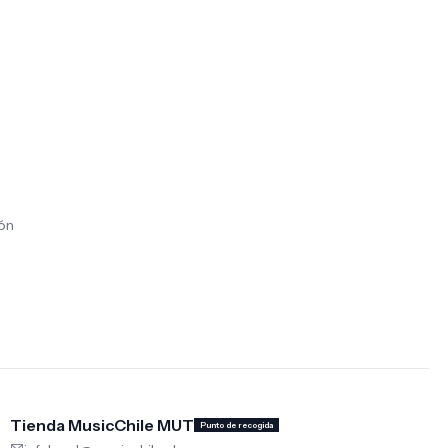
ión
Tienda MusicChile MUT
Punto de recogida