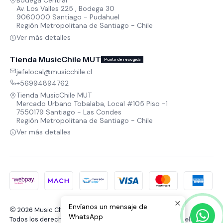
Bodega Central
Av. Los Valles 225 , Bodega 30
9060000 Santiago - Pudahuel
Región Metropolitana de Santiago - Chile
Ver más detalles
Tienda MusicChile MUT
Punto de recogida
jefelocal@musicchile.cl
+56994894762
Tienda MusicChile MUT
Mercado Urbano Tobalaba, Local #105 Piso -1
7550179 Santiago - Las Condes
Región Metropolitana de Santiago - Chile
Ver más detalles
Envíanos un mensaje de
2026 Music Chile.
WhatsApp
Todos los derechos reservados.
Desarrollado por Jumpseller
.