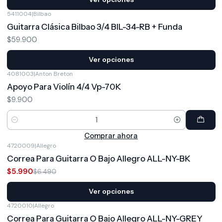
5411004
|
Bilbao
Guitarra Clásica Bilbao 3/4 BIL-34-RB + Funda
$59.900
Ver opciones
4081003
|
Anton Breton
Apoyo Para Violín 4/4 Vp-70K
$9.900
Cantidad
Comprar ahora
4720009
|
Allegro
-8%
OFF
Correa Para Guitarra O Bajo Allegro ALL-NY-BK
$5.990
$6.490
Ver opciones
4720010
|
Allegro
-8%
OFF
Correa Para Guitarra O Bajo Allegro ALL-NY-GREY