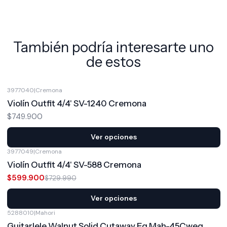
También podría interesarte uno
de estos
3977040
|
Cremona
Violín Outfit 4/4' SV-1240 Cremona
$749.900
Ver opciones
3977049
|
Cremona
-18%
OFF
Violín Outfit 4/4' SV-588 Cremona
$599.900
$729.990
Ver opciones
5288010
|
Mahori
Guitarlele Walnut Solid Cutaway Eq Mah-45Cweq