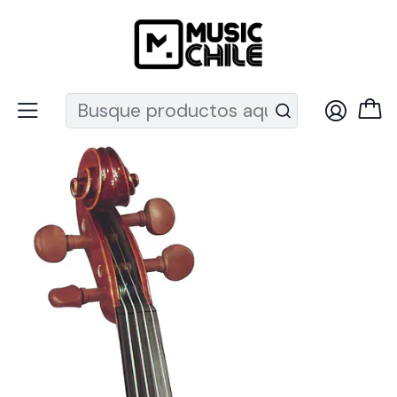
Recuerda que ahora nos puedes encontrar en el MUT
Inicio
Instrumentos de Cuerda
Instrumentos Clásicos
Violín
Violín Outfit 4/4' SV-1220 Cremona